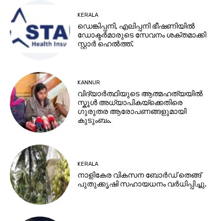
KERALA
ഡെങ്കിപ്പനി, എലിപ്പനി ഭീഷണിയിൽ
ഡോക്ടർമാരുടെ സേവനം ശക്തമാക്കി
സ്റ്റാർ ഹെൽത്ത്.
KANNUR
വിദ്യാർത്ഥിയുടെ ആത്മഹത്യയിൽ
സ്കൂൾ അധ്യാപികയ്ക്കെതിരെ
ഗുരുതര ആരോപണങ്ങളുമായി
കുടുംബം.
KERALA
നാളികേര വികസന ബോർഡ് തെങ്ങ്
പുതുക്കൃഷി സഹായധനം വർധിപ്പിച്ചു.