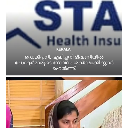
KERALA
ഡെങ്കിപ്പനി, എലിപ്പനി ഭീഷണിയിൽ
ഡോക്ടർമാരുടെ സേവനം ശക്തമാക്കി സ്റ്റാർ
ഹെൽത്ത്.