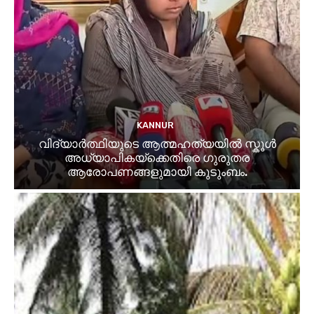
KANNUR
വിദ്യാർത്ഥിയുടെ ആത്മഹത്യയിൽ സ്കൂൾ
അധ്യാപികയ്ക്കെതിരെ ഗുരുതര
ആരോപണങ്ങളുമായി കുടുംബം.