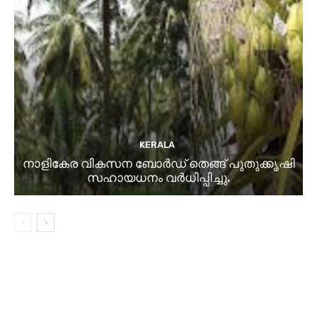
KERALA
നാളികേര വികസന ബോർഡ് തെങ്ങ് പുതുക്കൃഷി
സഹായധനം വർധിപ്പിച്ചു.