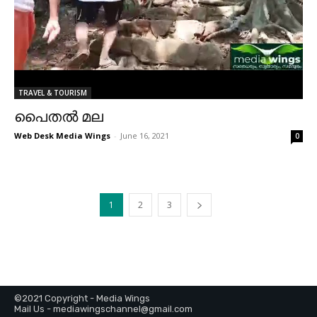
TRAVEL & TOURISM
പൈതൽ മല
Web Desk Media Wings
-
June 16, 2021
0
1
2
3
©2021 Copyright - Media Wings
Mail Us - mediawingschannel@gmail.com