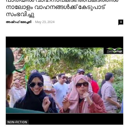
നാലോളം വാഹനങ്ങൾക്ക് കേടുപാട്
സംഭവിച്ചു
അഷ്റഫ് മേച്ചേരി
-
May 23, 2024
0
NON-FICTION