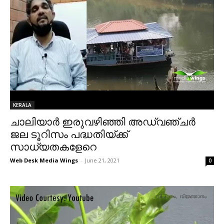
KERALA
ചാലിയാർ ഇരുവഴിഞ്ഞി അഡ്വഞ്ചർ
ജല ടൂറിസം പദ്ധതിയ്ക്ക്
സാധ്യതകളേറെ
Web Desk Media Wings
-
June 21, 2021
0