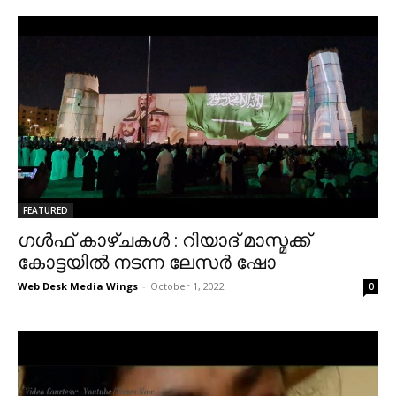
FEATURED
ഗൾഫ് കാഴ്ചകൾ : റിയാദ് മാസ്മക്ക്
കോട്ടയിൽ നടന്ന ലേസർ ഷോ
Web Desk Media Wings
-
October 1, 2022
0