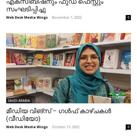
എക്സിബിഷനും ഫുഡ് ഫെസ്റ്റും
സംഘടിപ്പിച്ചു
Web Desk Media Wings
-
November 1, 2022
0
SAUDI ARABIA
മീഡിയ വിങ്സ് – ഗൾഫ് കാഴ്ചകൾ
(വീഡിയോ)
Web Desk Media Wings
-
October 11, 2022
0