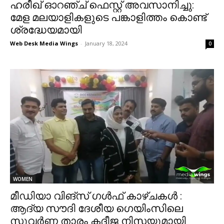
ഹരീഖ് ഓറഞ്ച് ഫെസ്റ്റ് അവസാനിച്ചു:
മേള മലയാളികളുടെ പങ്കാളിത്തം കൊണ്ട്
ശ്രദ്ധേയമായി
Web Desk Media Wings
-
January 18, 2024
0
WOMEN
മീഡിയാ വിങ്സ് ഗൾഫ് കാഴ്ചകൾ :
ആദ്യ സൗദി ദേശീയ ഗെയിംസിലെ
സുവർണ്ണ താരം കദീജ നിസയുമായി