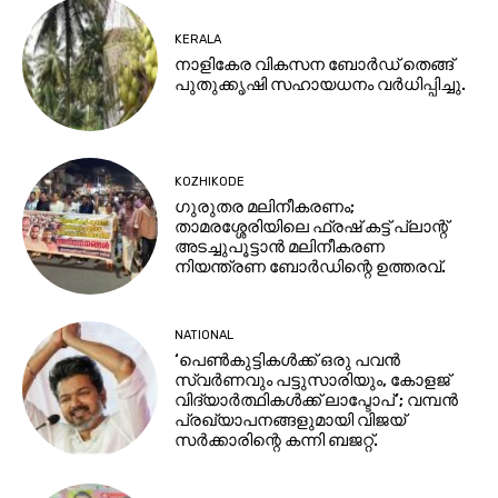
KERALA
നാളികേര വികസന ബോർഡ് തെങ്ങ്
പുതുക്കൃഷി സഹായധനം വർധിപ്പിച്ചു.
KOZHIKODE
ഗുരുതര മലിനീകരണം;
താമരശ്ശേരിയിലെ ഫ്രഷ് കട്ട് പ്ലാന്റ്
അടച്ചുപൂട്ടാൻ മലിനീകരണ
നിയന്ത്രണ ബോർഡിന്റെ ഉത്തരവ്.
NATIONAL
‘പെണ്‍കുട്ടികള്‍ക്ക് ഒരു പവൻ
സ്വര്‍ണവും പട്ടുസാരിയും, കോളജ്
വിദ്യാര്‍ത്ഥികള്‍ക്ക് ലാപ്ടോപ്’; വമ്പൻ
പ്രഖ്യാപനങ്ങളുമായി വിജയ്
സര്‍ക്കാരിന്റെ കന്നി ബജറ്റ്.