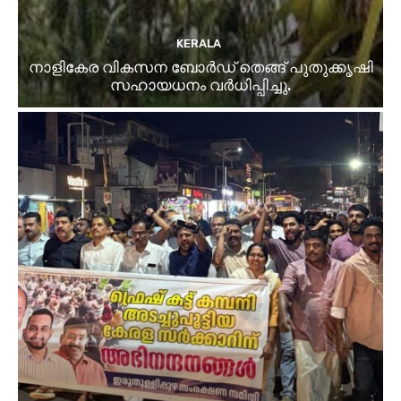
KERALA
നാളികേര വികസന ബോർഡ് തെങ്ങ് പുതുക്കൃഷി
സഹായധനം വർധിപ്പിച്ചു.