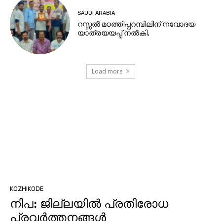
SAUDI ARABIA
റസ്സൽ മഠത്തിപ്പറമ്പിലിന് നവോദയ
യാത്രയയപ്പ് നൽകി.
Load more