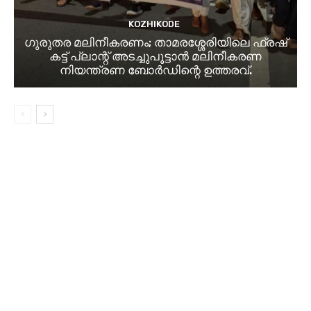
KOZHIKODE
ഗുരുതര മലിനീകരണം; താമരശ്ശേരിയിലെ ഫ്രഷ്
കട്ട് പ്ലാന്റ് അടച്ചുപൂട്ടാൻ മലിനീകരണ
നിയന്ത്രണ ബോർഡിന്റെ ഉത്തരവ്.