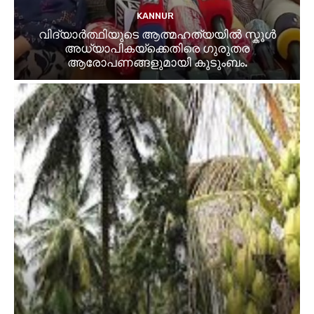
KANNUR
വിദ്യാർത്ഥിയുടെ ആത്മഹത്യയിൽ സ്കൂൾ
അധ്യാപികയ്ക്കെതിരെ ഗുരുതര
ആരോപണങ്ങളുമായി കുടുംബം.