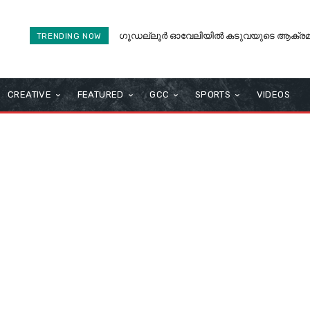
ഗൂഡല്ലൂർ ഓവേലിയിൽ കടുവയുടെ ആക്
TRENDING NOW
കൊല്ലപ്പെട്ടു.
CREATIVE
FEATURED
GCC
SPORTS
VIDEOS