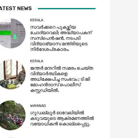
ATEST NEWS
KERALA
സവര്‍ക്കറെ പുകഴ്ത്തിയ
ചോദ്യാവലി; അദ്ധ്യാപകന്
സസ്‌പെൻഷൻ, നടപടി
വിദ്യാഭ്യാസ മന്ത്രിയുടെ
നിര്‍ദേശപ്രകാരം.
KERALA
ജന്തര്‍ മന്ദറില്‍ സമരം ചെയ്ത
വിദ്യാര്‍ത്ഥികളെ
അധിക്ഷേപിച്ച സംഭവം ; ടി ജി
മോഹൻദാസ് പൊലീസ്
കസ്റ്റഡിയില്‍.
WAYANAD
ഗൂഡല്ലൂർ ഓവേലിയിൽ
കടുവയുടെ ആക്രമണത്തിൽ
വയോധികൻ കൊല്ലപ്പെട്ടു.