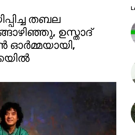
L
പ്പിച്ച തബല
ൊഴിഞ്ഞു, ഉസ്താദ്
 ഓര്‍മ്മയായി,
കയില്‍