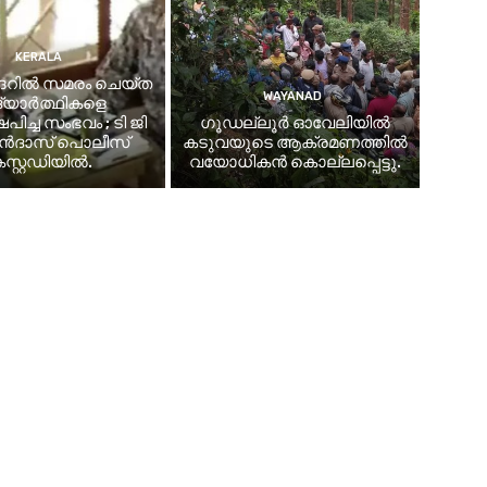
KERALA
മന്ദറില്‍ സമരം ചെയ്ത
WAYANAD
ദ്യാര്‍ത്ഥികളെ
പിച്ച സംഭവം ; ടി ജി
ഗൂഡല്ലൂർ ഓവേലിയിൽ
ദാസ് പൊലീസ്
കടുവയുടെ ആക്രമണത്തിൽ
സ്റ്റഡിയില്‍.
വയോധികൻ കൊല്ലപ്പെട്ടു.