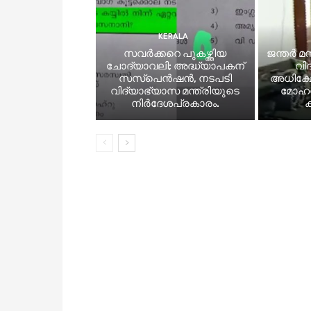
KERALA
സവര്‍ക്കറെ പുകഴ്ത്തിയ
ജന്തര്‍ 
ചോദ്യാവലി; അദ്ധ്യാപകന്
വി
സസ്‌പെൻഷൻ, നടപടി
അധിക്ഷേ
വിദ്യാഭ്യാസ മന്ത്രിയുടെ
മോഹൻ
നിര്‍ദേശപ്രകാരം.
ക