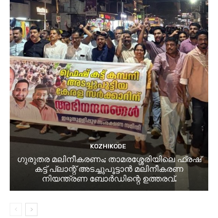
KOZHIKODE
ഗുരുതര മലിനീകരണം; താമരശ്ശേരിയിലെ ഫ്രഷ്
കട്ട് പ്ലാന്റ് അടച്ചുപൂട്ടാൻ മലിനീകരണ
നിയന്ത്രണ ബോർഡിന്റെ ഉത്തരവ്.