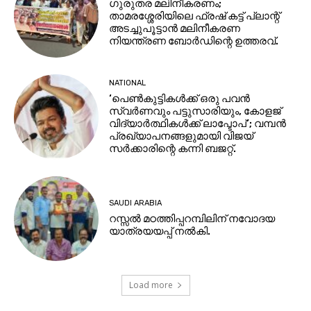
ഗുരുതര മലിനീകരണം;
താമരശ്ശേരിയിലെ ഫ്രഷ് കട്ട് പ്ലാന്റ്
അടച്ചുപൂട്ടാൻ മലിനീകരണ
നിയന്ത്രണ ബോർഡിന്റെ ഉത്തരവ്.
NATIONAL
‘പെണ്‍കുട്ടികള്‍ക്ക് ഒരു പവൻ
സ്വര്‍ണവും പട്ടുസാരിയും, കോളജ്
വിദ്യാര്‍ത്ഥികള്‍ക്ക് ലാപ്ടോപ്’; വമ്പൻ
പ്രഖ്യാപനങ്ങളുമായി വിജയ്
സര്‍ക്കാരിന്റെ കന്നി ബജറ്റ്.
SAUDI ARABIA
റസ്സൽ മഠത്തിപ്പറമ്പിലിന് നവോദയ
യാത്രയയപ്പ് നൽകി.
Load more