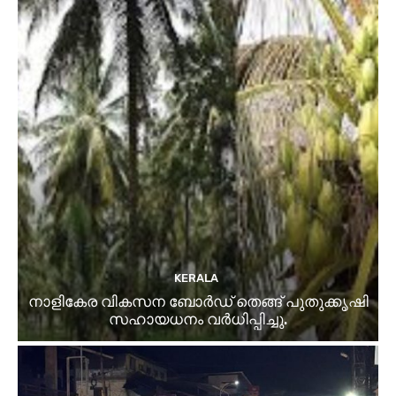
KERALA
നാളികേര വികസന ബോർഡ് തെങ്ങ് പുതുക്കൃഷി
സഹായധനം വർധിപ്പിച്ചു.