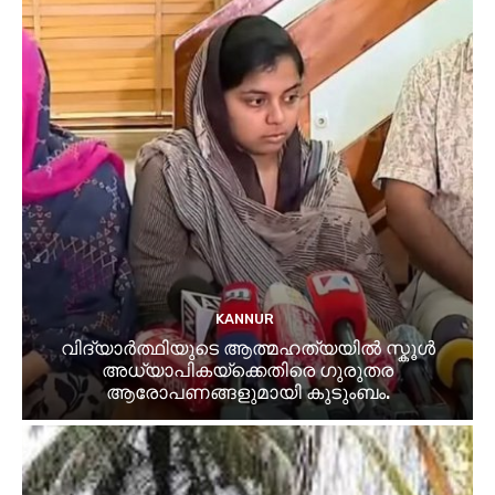
KANNUR
വിദ്യാർത്ഥിയുടെ ആത്മഹത്യയിൽ സ്കൂൾ
അധ്യാപികയ്ക്കെതിരെ ഗുരുതര
ആരോപണങ്ങളുമായി കുടുംബം.