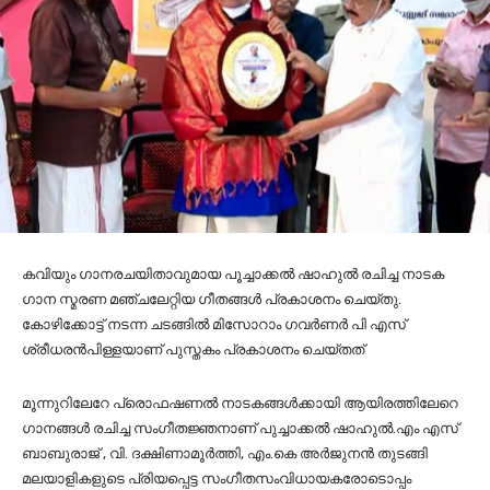
കവിയും ഗാനരചയിതാവുമായ പൂച്ചാക്കല്‍ ഷാഹുല്‍ രചിച്ച നാടക
ഗാന സ്മരണ മഞ്ചലേറ്റിയ ഗീതങ്ങള്‍ പ്രകാശനം ചെയ്തു.
കോഴിക്കോട്ട് നടന്ന ചടങ്ങില്‍ മിസോറാം ഗവര്‍ണര്‍ പി എസ്
ശ്രീധരന്‍പിള്ളയാണ് പുസ്തകം പ്രകാശനം ചെയ്തത്
മൂന്നുറിലേറേ പ്രൊഫഷണല്‍ നാടകങ്ങള്‍ക്കായി ആയിരത്തിലേറെ
ഗാനങ്ങള്‍ രചിച്ച സംഗീതജ്ഞനാണ് പുച്ചാക്കല്‍ ഷാഹുല്‍.എം എസ്
ബാബുരാജ് , വി. ദക്ഷിണാമൂര്‍ത്തി, എം.കെ അര്‍ജുനന്‍ തുടങ്ങി
മലയാളികളുടെ പ്രിയപ്പെട്ട സംഗീതസംവിധായകരോടൊപ്പം