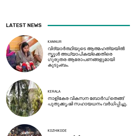
LATEST NEWS
KANNUR
വിദ്യാർത്ഥിയുടെ ആത്മഹത്യയിൽ
സ്കൂൾ അധ്യാപികയ്ക്കെതിരെ
ഗുരുതര ആരോപണങ്ങളുമായി
കുടുംബം.
KERALA
നാളികേര വികസന ബോർഡ് തെങ്ങ്
പുതുക്കൃഷി സഹായധനം വർധിപ്പിച്ചു.
KOZHIKODE