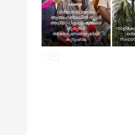
KANNUR
വിദ്യാർത്ഥിയുടെ
ആത്മഹത്യയിൽ സ്കൂൾ
അധ്യാപികയ്ക്കെതിരെ
ഗുരുതര
നാളിക
ആരോപണങ്ങളുമായി
തെങ
കുടുംബം.
സഹായധ