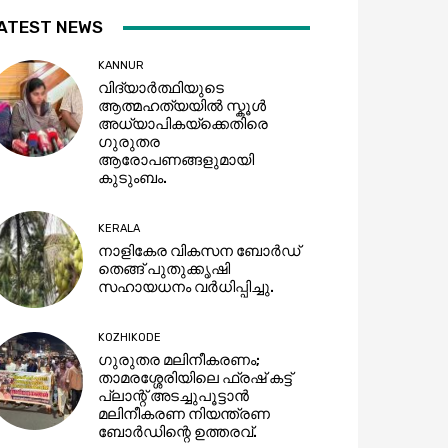
ATEST NEWS
KANNUR
വിദ്യാർത്ഥിയുടെ
ആത്മഹത്യയിൽ സ്കൂൾ
അധ്യാപികയ്ക്കെതിരെ
ഗുരുതര
ആരോപണങ്ങളുമായി
കുടുംബം.
KERALA
നാളികേര വികസന ബോർഡ്
തെങ്ങ് പുതുക്കൃഷി
സഹായധനം വർധിപ്പിച്ചു.
KOZHIKODE
ഗുരുതര മലിനീകരണം;
താമരശ്ശേരിയിലെ ഫ്രഷ് കട്ട്
പ്ലാന്റ് അടച്ചുപൂട്ടാൻ
മലിനീകരണ നിയന്ത്രണ
ബോർഡിന്റെ ഉത്തരവ്.