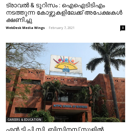
ട്രാവൽ & ടൂറിസം : ഐഐടിടിഎം
നടത്തുന്ന കോഴ്സുകളിലേക്ക് അപേക്ഷകൾ
ക്ഷണിച്ചു
WebDesk Media Wings
-
February 7, 2021
0
CAREERS & EDUCATION
എൻ.ടി.പി.സി. ബിസിനസ് സ്കൂളിൽ