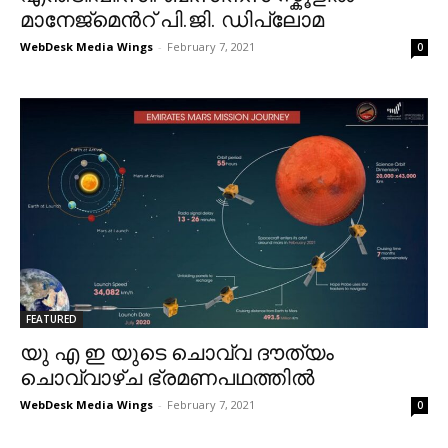
മാനേജ്മെൻറ് പി.ജി. ഡിപ്ലോമ
WebDesk Media Wings
-
February 7, 2021
0
FEATURED
യു എ ഇ യുടെ ചൊവ്വ ദൗത്യം
ചൊവ്വാഴ്ച ഭ്രമണപഥത്തിൽ
WebDesk Media Wings
-
February 7, 2021
0