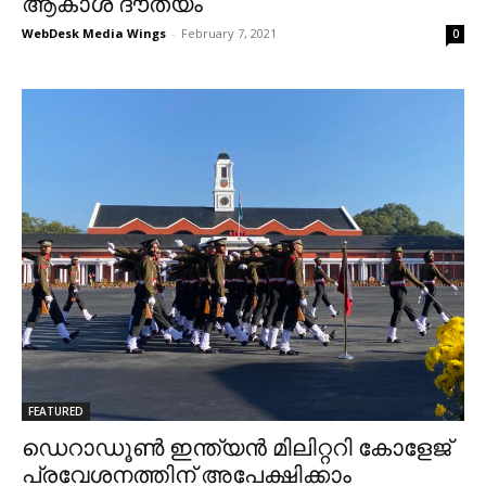
ആകാശ ദൗത്യം
WebDesk Media Wings
-
February 7, 2021
0
FEATURED
ഡെറാഡൂൺ ഇന്ത്യൻ മിലിറ്ററി കോളേജ്
പ്രവേശനത്തിന് അപേക്ഷിക്കാം