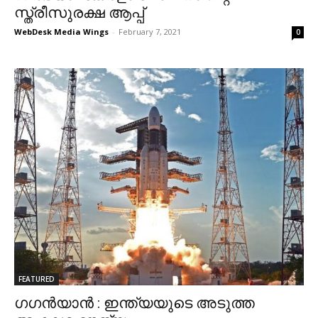
സ്ത്രീസുരക്ഷ ആപ്പ്
WebDesk Media Wings
-
February 7, 2021
0
FEATURED
ഗഗൻയാൻ : ഇന്ത്യയുടെ അടുത്ത