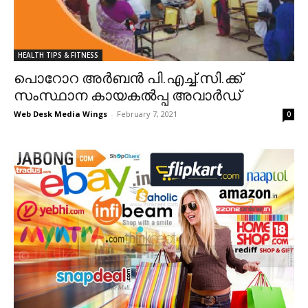
HEALTH TIPS & FITNESS
പൊറോറ അർബൻ പി.എച്ച്.സി.ക്ക്
സംസ്ഥാന കായകൽപ്പ അവാർഡ്
Web Desk Media Wings
-
February 7, 2021
0