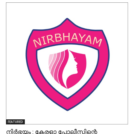
FEATURED
നിർഭയം : കേരളാ പോലീസിന്റെ